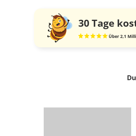
30 Tage
kos
Über 2,1 Mil
Du