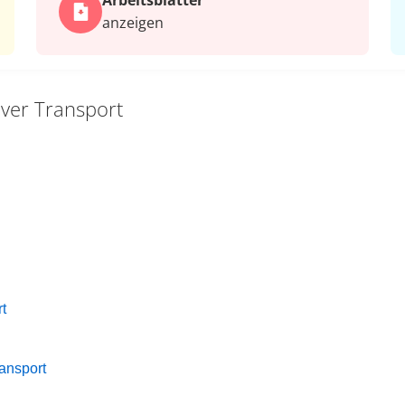
Arbeits­blätter
anzeigen
iver Transport
t
ansport