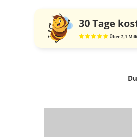
30 Tage
kos
Über 2,1 Mil
Du