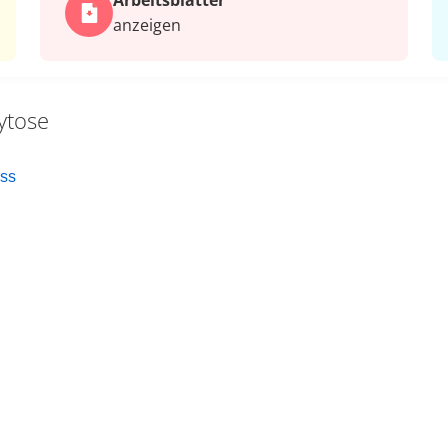
Arbeits­blätter
anzeigen
ytose
ess