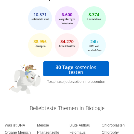
10.571
6.600
8.374
sofaheld-Level
vorgefertigte
Lernvideos
Vokabeln
38.956
34.270
24h
Übungen
Arbeitsblätter
Hilfe von
Lehrkräften
30 Tage
kostenlos
testen
Testphase jederzeit online beenden
Beliebteste Themen in Biologie
Was ist DNA
Meiose
Blüte Aufbau
Chloroplasten
Organe Mensch
Pflanzenzelle
Feldmaus
Chlorophyll