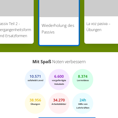
assiv Teil 2 -
La voz pasiva –
Wiederholung des
ergangenheitsform
Übungen
Passivs
nd Ersatzformen
Mit Spaß
Noten verbessern
10.571
6.600
8.374
sofaheld-Level
vorgefertigte
Lernvideos
Vokabeln
38.956
34.270
24h
Übungen
Arbeitsblätter
Hilfe von
Lehrkräften