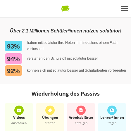
Über 2,1 Millionen Schüler*innen nutzen sofatutor!
haben mit sofatutor ihre Noten in mindestens einem Fach
93%
verbessert
94%
verstehen den Schulstoff mit sofatutor besser
92%
können sich mit sofatutor besser auf Schularbeiten vorbereiten
Wiederholung des Passivs
Videos
Übungen
Arbeits­blätter
Lehrer*​innen
anschauen
starten
anzeigen
fragen