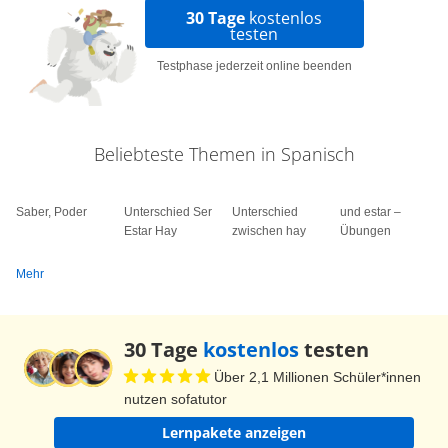
30 Tage
kostenlos
testen
Testphase jederzeit online beenden
Beliebteste Themen in Spanisch
Saber, Poder
Unterschied Ser
Unterschied
und estar –
Estar Hay
zwischen hay
Übungen
Mehr
30 Tage
kostenlos
testen
Über 2,1 Millionen Schüler*innen
nutzen sofatutor
Lernpakete anzeigen