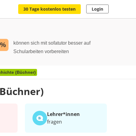
30 Tage kostenlos testen
Login
können sich mit sofatutor besser auf
2%
Schularbeiten vorbereiten
hichte (Büchner)
(Büchner)
Lehrer*​innen
fragen