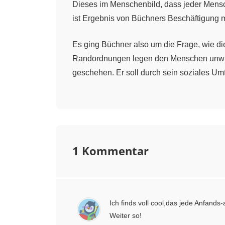
Dieses im Menschenbild, dass jeder Mens
ist Ergebnis von Büchners Beschäftigung 
Es ging Büchner also um die Frage, wie di
Randordnungen legen den Menschen unwide
geschehen. Er soll durch sein soziales Um
Ab Juli bis Herbst 1836 arbeitete Büchner
das Werk als Fragment betrachtet. Das bede
Veröffentlichung des "Woyzeck" fand erst n
1 Kommentar
Der Autor selbst bezeichnete "Leonce und 
Moment zwischen Marie und dem Tambourmajo
1836 einmalig und sicherlich gewagt.
Ich finds voll cool,das jede Anfand
Der Bruder Ludwig Büchner, der 1850 die 
Weiter so!
schwer leserlich, zum anderen mögen poli