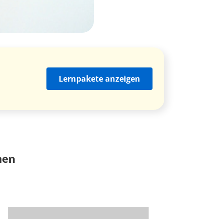
Lernpakete anzeigen
nen