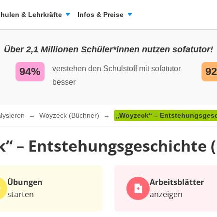
hulen & Lehrkräfte
Infos & Preise
Über 2,1 Millionen Schüler*innen nutzen sofatutor!
verstehen den Schulstoff mit sofatutor
94%
9
besser
alysieren
Woyzeck (Büchner)
„Woyzeck“ – Entstehungsgesc
“ – Entstehungsgeschichte 
Übungen
Arbeits­blätter
starten
anzeigen