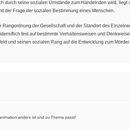
ch durch seine sozialen Umstände zum Handelnden wird, lieg
mit der Frage der sozialen Bestimmung eines Menschen.
e Rangordnung der Gesellschaft und der Standort des Einzelnen 
rruflich fest auf bestimmte Verhaltensweisen und Denkweise
feld und seinen sozialen Rang auf die Entwicklung zum Mörder 
 an dem Stoff. Mehrere handschriftliche Fassungen entstanden, 
utet so viel, dass sein Text bruchstückhaftig vorlag und noch n
ach seinem Tod statt.
Lena" und "Woyzeck" als "Ferkeldramen". Damit spielte er vermu
r an. Auch liegt in den einmontierten Liedern gelegentlich et
s-animation anders ist und zu Thema passt!
Schriften Büchners herausgab, verzichtete auf den Druck des 
tische oder andere Bedenken eine Rolle gespielt haben.