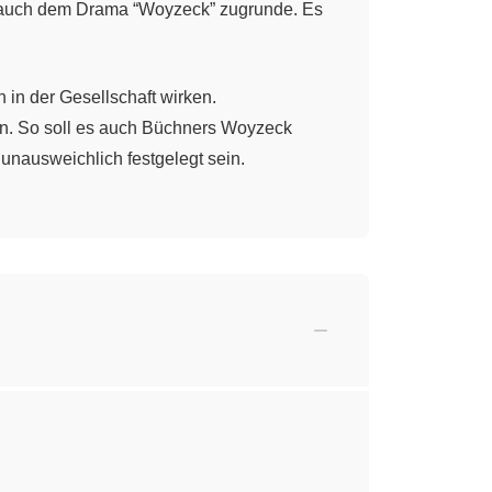
t auch dem Drama “Woyzeck” zugrunde. Es
in der Gesellschaft wirken.
n. So soll es auch Büchners Woyzeck
unausweichlich festgelegt sein.
allerdings keine Endfassung. Daher wird
icht vollendet war. Auch eine
tlich auf das erotische und sinnliche
wa Obszönes. Dies ist für die Literatur um
"Woyzeck". Zum einen war das Manuskript