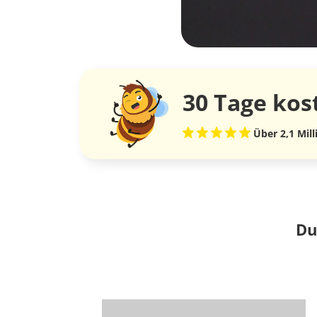
30 Tage
kos
Über 2,1 Mil
Du