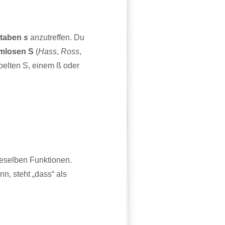
staben
s
anzutreffen. Du
mmlosen S
(
Hass
,
Ross
,
pelten S, einem ß oder
ieselben Funktionen.
, steht „dass“ als