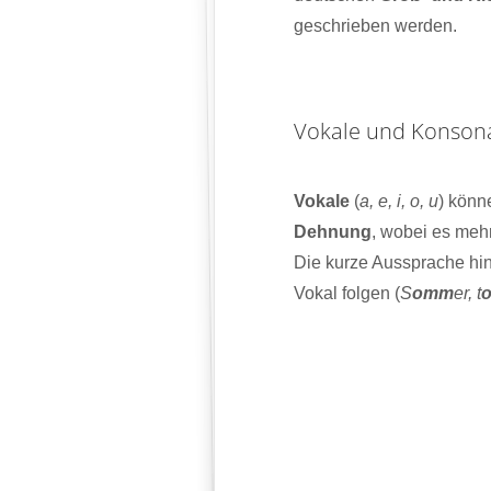
geschrieben werden.
Vokale und Konson
Vokale
(
a, e, i, o, u
) könn
Dehnung
, wobei es mehr
Die kurze Aussprache h
Vokal folgen (
S
omm
er, t
o