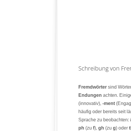
Schreibung von Fr
Fremdwörter
sind Wörter
Endungen
achten. Einig
(innovat
iv
),
-ment
(Enga
häufig oder bereits seit
Sprache zu beobachten:
ph
(zu
f
),
gh
(zu
g
) oder