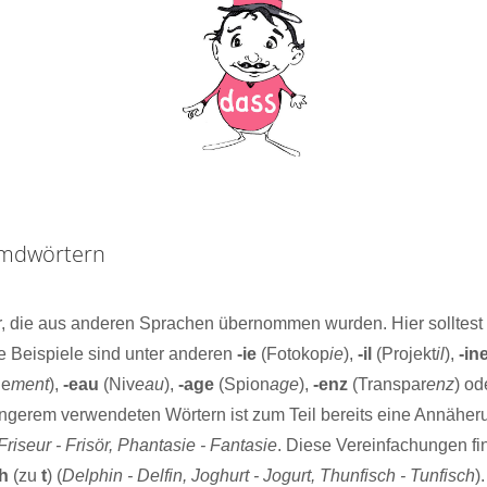
emdwörtern
, die aus anderen Sprachen übernommen wurden. Hier solltest d
e Beispiele sind unter anderen
-ie
(Fotokop
ie
),
-il
(Projekt
il
),
-in
ge
ment
),
-eau
(Niv
eau
),
-age
(Spion
age
),
-enz
(Transpar
enz
) od
 längerem verwendeten Wörtern ist zum Teil bereits eine Annähe
Friseur - Frisör, Phantasie - Fantasie
. Diese Vereinfachungen fi
th
(zu
t
) (
Delphin - Delfin, Joghurt - Jogurt, Thunfisch - Tunfisch
).