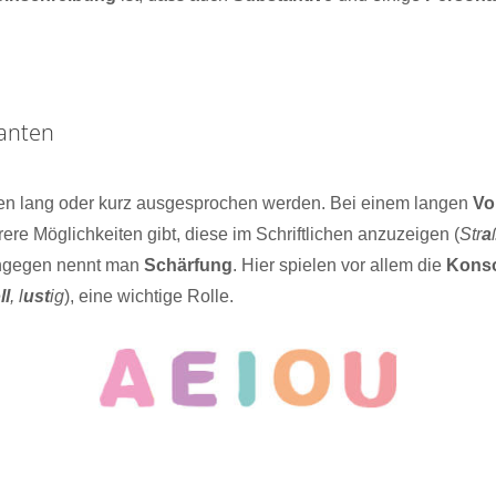
anten
en lang oder kurz ausgesprochen werden. Bei einem langen
Vo
ere Möglichkeiten gibt, diese im Schriftlichen anzuzeigen (
Str
a
ingegen nennt man
Schärfung
. Hier spielen vor allem die
Kons
ll
, l
ust
ig
), eine wichtige Rolle.