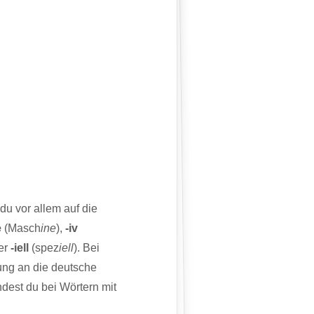
u vor allem auf die
e
(Masch
ine
),
-iv
er
-iell
(spez
iell
). Bei
rung an die deutsche
ndest du bei Wörtern mit