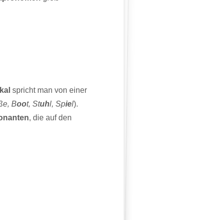
kal
spricht man von einer
ße, B
oo
t, St
uh
l, Sp
ie
l
).
onanten
, die auf den