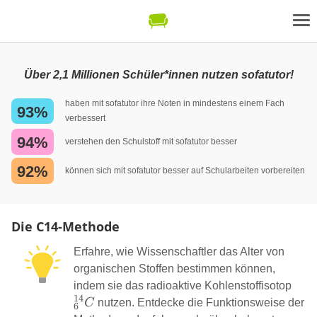
Über 2,1 Millionen Schüler*innen nutzen sofatutor!
haben mit sofatutor ihre Noten in mindestens einem Fach
93%
verbessert
94%
verstehen den Schulstoff mit sofatutor besser
92%
können sich mit sofatutor besser auf Schularbeiten vorbereiten
Die C14-Methode
Erfahre, wie Wissenschaftler das Alter von
organischen Stoffen bestimmen können,
_{6
indem sie das radioaktive Kohlenstoffisotop
14
C
nutzen. Entdecke die Funktionsweise der
6