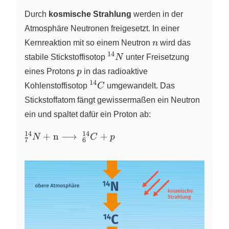
Durch
kosmische Strahlung
werden in der
Atmosphäre Neutronen freigesetzt. In einer
n
Kernreaktion mit so einem Neutron
n
wird das
14
^{14}N
stabile Stickstoffisotop
N
unter Freisetzung
p
eines Protons
p
in das radioaktive
14
^{14}C
Kohlenstoffisotop
C
umgewandelt. Das
Stickstoffatom fängt gewissermaßen ein Neutron
ein und spaltet dafür ein Proton ab:
14
14
_{7}^{14}N +
+
n
⟶
+
N
C
p
7
6
\text{n}
\longrightarrow~
_{6}^{14}C + p