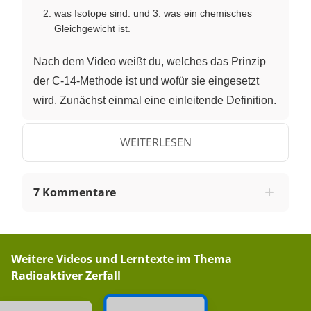
was Isotope sind. und 3. was ein chemisches
Gleichgewicht ist.
Nach dem Video weißt du, welches das Prinzip
der C-14-Methode ist und wofür sie eingesetzt
wird. Zunächst einmal eine einleitende Definition.
Die Radiokarbonmethode ist ein Verfahren zur
Altersbestimmung organischer Materialien. Sie
WEITERLESEN
basiert auf dem radioaktiven Zerfall des C14-
Isotops. Prominente Beispiele für die Anwendung
7 Kommentare
dieser Methode sind etwa:
die Altersbestimmung des Grabtuches von Turin
die Altersbestimmung der Schriftrollen von
Weitere Videos und Lerntexte im Thema
Qumran (das ist irgendwo am Toten Meer) und
Radioaktiver Zerfall
(die bekannteste vielleicht)
die Altersbestimmung des Gletschermannes Ötzi.