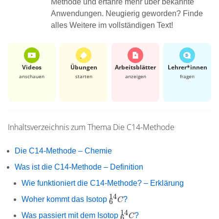
Methode und erfahre mehr über bekannte
Anwendungen. Neugierig geworden? Finde
alles Weitere im vollständigen Text!
Videos
Übungen
Arbeits­blätter
Lehrer*​innen
anschauen
starten
anzeigen
fragen
Inhaltsverzeichnis zum Thema
Die C14-Methode
Die C14-Methode – Chemie
Was ist die C14-Methode – Definition
Wie funktioniert die C14-Methode? – Erklärung
14
_{6}^{14}C
Woher kommt das Isotop
?
C
6
14
_{6}^{14}C
Was passiert mit dem Isotop
?
C
6