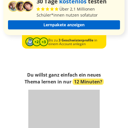
30 Tage
kostenlos
testen
Über 2,1 Millionen
Schüler*innen nutzen sofatutor
Lernpakete anzeigen
Bis zu
3 Geschwisterprofile
in
einem Account anlegen
Du willst ganz einfach ein neues
Thema lernen in nur
12 Minuten?