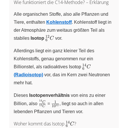
Wie funktioniert die C14-Methode? – Erklärung
Alle organischen Stoffe, also alle Pflanzen und
Tiere, enthalten
Kohlenstoff
. Kohlenstoff liegt in
der Atmosphäre zum weitaus größten Teil als
12
_{6}^{12}C
stabiles
Isotop
C
vor.
6
Allerdings liegt ein ganz kleiner Teil des
Kohlenstoffs, genau genommen nur ein
14
_{6}^{14}C
Billionstel, als radioaktives Isotop
C
6
(Radioisotop)
vor, das im Kern zwei Neutronen
mehr hat.
Dieses
Isotopenverhältnis
von eins zu einer
14
\frac
\frac {1}
1
C
Billion, also
=
, liegt so auch in allen
12
12
1
0
C
{^{14}C}
{10^{12}}
lebenden Pflanzen und Tieren vor.
{^{12}C}
14
_{6}^{14}C
Woher kommt das Isotop
?
C
6