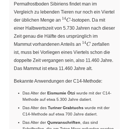
Permafrostboden Sibiriens findet man im
Vergleich zu lebenden Tieren nur noch ein Viertel
14
^{14}C
der üblichen Menge an
C
-Isotopen. Da mit
einer Halbwertszeit von 5.730 Jahren nach dieser
Zeit genau die Hälfte des ursprünglich im
14
^{14}C
Mammut vorhandenen Anteils an
C
zerfallen
ist, muss bei Vorliegen eines Viertels schon die
doppelte Zeit vergangen sein, also 11.460 Jahre.
Das Mammut ist etwa 11.460 Jahre alt.
Bekannte Anwendungen der C14-Methode:
Das Alter der
Eismumie Ötzi
wurde mit der C14-
Methode auf etwa 5.300 Jahre datiert.
Das Alter des
Turiner Grabtuchs
wurde mit der
C14-Methode auf etwa 700 Jahre datiert.
Das Alter der
Qumranschriften
, das sind
Schriftrollen, die am Toten Meer gefunden wurden,