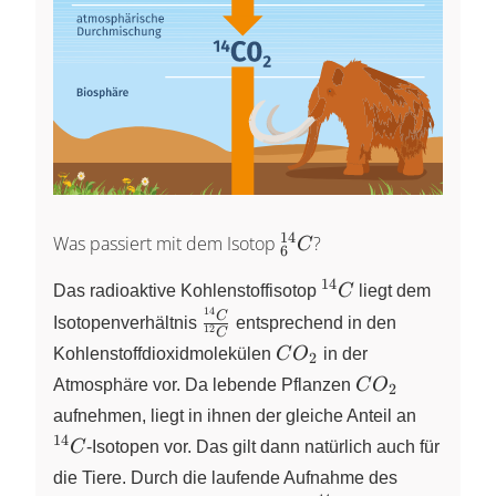
14
_{6}^{14}C
Was passiert mit dem Isotop
?
C
6
14
^{14}C
Das radioaktive Kohlenstoffisotop
C
liegt dem
14
\frac
C
Isotopenverhältnis
entsprechend in den
12
C
{^{14}C}
CO_2
Kohlenstoffdioxidmolekülen
C
O
in der
2
{^{12}C}
CO_2
Atmosphäre vor. Da lebende Pflanzen
C
O
2
^{14}C
aufnehmen, liegt in ihnen der gleiche Anteil an
14
C
-Isotopen vor. Das gilt dann natürlich auch für
die Tiere. Durch die laufende Aufnahme des