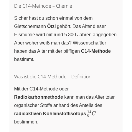
Die C14-Methode – Chemie
Sicher hast du schon einmal von dem
Gletschermann
Ötzi
gehört. Das Alter dieser
Eismumie wird mit rund 5.300 Jahren angegeben.
Aber woher weiß man das? Wissenschaftler
haben das Alter mit der pfiffigen
C14-Methode
bestimmt.
Was ist die C14-Methode – Definition
Mit der C14-Methode oder
Radiokarbonmethode
kann man das Alter toter
organischer Stoffe anhand des Anteils des
14
_{6}^{14}C
radioaktiven Kohlenstoffisotops
C
6
bestimmen.