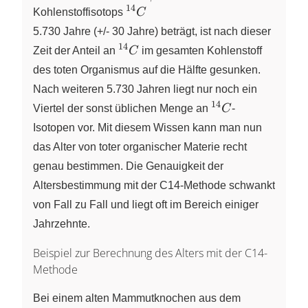
14
^{14}C
Kohlenstoffisotops
C
5.730 Jahre (+/- 30 Jahre) beträgt, ist nach dieser
14
^{14}C
Zeit der Anteil an
C
im gesamten Kohlenstoff
des toten Organismus auf die Hälfte gesunken.
Nach weiteren 5.730 Jahren liegt nur noch ein
14
^{14}C
Viertel der sonst üblichen Menge an
C
-
Isotopen vor. Mit diesem Wissen kann man nun
das Alter von toter organischer Materie recht
genau bestimmen. Die Genauigkeit der
Altersbestimmung mit der C14-Methode schwankt
von Fall zu Fall und liegt oft im Bereich einiger
Jahrzehnte.
Beispiel zur Berechnung des Alters mit der C14-
Methode
Bei einem alten Mammutknochen aus dem