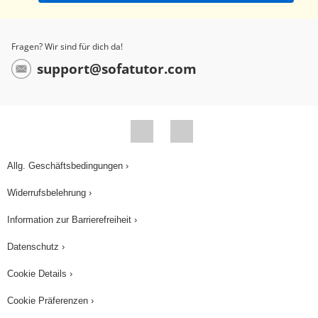
14 wieder Stickstoff 14 geworden ist. Wichtig ist
auch, dass dieser Zerfall des C14s mit einer
Fragen? Wir sind für dich da!
bestimmten Geschwindigkeit passiert. Und zwar
support@sofatutor.com
beträgt die Halbwertszeit des radioaktiven
Zerfalls von C14 genau 5730 Jahre. Das heißt
also, dass nach 5730 Jahren die Hälfte der C14
Atome zerfallen ist - wenn keine nachgebildet
werden natürlich. Man kann also sagen: Die
Allg. Geschäftsbedingungen ›
Konzentration von C14O2 in der Atmosphäre ist
Widerrufsbelehrung ›
konstant, da sich zwischen nachgebildetem und
zerfallendem C14 ein chemisches Gleichgewicht
Information zur Barrierefreiheit ›
ausbildet. Und dieses Gleichgewicht sieht so aus,
Datenschutz ›
dass die Konzentration an C14 im Verhältnis zur
Cookie Details ›
Konzentration an C12 in der Atmosphäre das
12
Verhältnis 1:10
bildet. Anders gesagt: Jedes
Cookie Präferenzen ›
billionste Kohlenstoff-Atom in der Atmosphäre ist