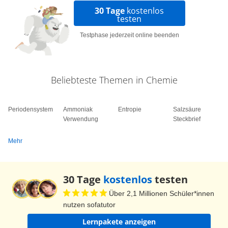
30 Tage
kostenlos
sich in ein 14-C-Atom verwandelt und dabei ein
testen
Proton abgibt. Dabei entsteht eben dieses
Testphase jederzeit online beenden
besagte C14. Reagiert dieses entstandene
Kohlenstoffatom nun mit Luftsauerstoff, dann
bildet sich CO2, also Kohlendioxid, welches C14
Beliebteste Themen in Chemie
enthält. Kurz gesagt: Ständig entstehen in der
Atmosphäre Kohlendioxid-Moleküle, die C14
Periodensystem
Ammoniak
Entropie
Salzsäure
enthalten. Zwar enthalten die meisten
Verwendung
Steckbrief
Kohlendioxid-Moleküle in der Atmosphäre C-12,
Mehr
aber einige eben C14. Nun ist es aber so, dass
das C14-Isotop instabil ist; das heißt, es zerfällt
radioaktiv. Dabei reagiert es wieder zurück zu
30 Tage
kostenlos
testen
Stickstoff 14 unter Abgabe eines Elektrons, also
Über 2,1 Millionen Schüler*innen
von Betastrahlung, und außerdem noch eines
nutzen sofatutor
Antineutrinos, die aber nicht weiter interessieren
Lernpakete anzeigen
sollen. Wichtig ist nur, dass aus dem Kohlenstoff