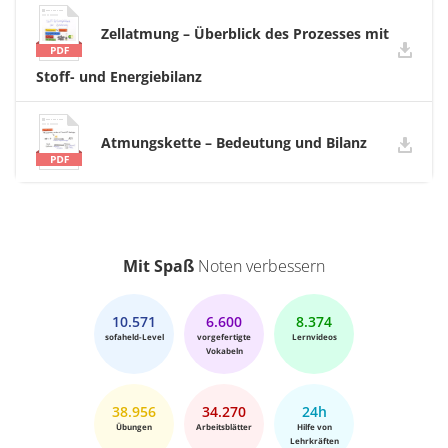
Zellatmung – Überblick des Prozesses mit
Stoff- und Energiebilanz
Atmungskette – Bedeutung und Bilanz
Mit Spaß
Noten verbessern
10.571
6.600
8.374
sofaheld-Level
vorgefertigte
Lernvideos
Vokabeln
38.956
34.270
24h
Übungen
Arbeitsblätter
Hilfe von
Lehrkräften