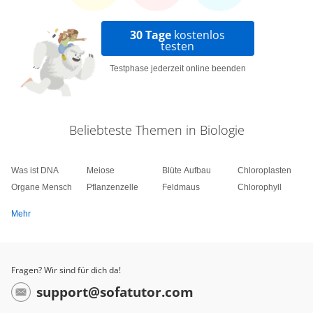
30 Tage
kostenlos
testen
Testphase jederzeit online beenden
Beliebteste Themen in Biologie
Was ist DNA
Meiose
Blüte Aufbau
Chloroplasten
Organe Mensch
Pflanzenzelle
Feldmaus
Chlorophyll
Mehr
Fragen? Wir sind für dich da!
support@sofatutor.com