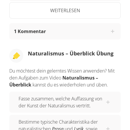
Handlungsweise eines Menschen zu gelangen
WEITERLESEN
und Gestalten vor unserem Auge aufwachsen zu
lassen, die logisch sind, wie die Natur”. Denn die
Wissenschaft, von der im 19. Jahrhundert
1 Kommentar
angenommen wird, dass sie die Realität am
besten erfasse, ist die Naturwissenschaft. Sie soll
deshalb zur Grundlage der Kunst werden.
Naturalismus – Überblick Übung
Wie sich das in der Literatur niederschlägt und
Du möchtest dein gelerntes Wissen anwenden? Mit
welche Rolle die Autoren dabei haben, lernst du
den Aufgaben zum Video
Naturalismus –
in diesem Video? Der naturalistische Autor ist
Überblick
kannst du es wiederholen und üben.
Experte und Naturbeobachter, er arbeiten mit
wissenschaftlichen Methoden.
Fasse zusammen, welche Auffassung von
der Kunst der Naturalismus vertritt.
Das führt dazu, dass auch das Hässliche und
Verdrängte abgebildet wird. Er schafft Platz in der
Bestimme typische Charakteristika der
Kunst für das Ungeschliffene und
naturalistischen
Prosa
und
Lyrik
, sowie