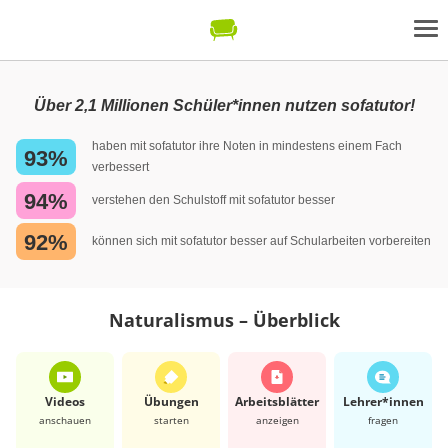
Über 2,1 Millionen Schüler*innen nutzen sofatutor!
haben mit sofatutor ihre Noten in mindestens einem Fach
93%
verbessert
94%
verstehen den Schulstoff mit sofatutor besser
92%
können sich mit sofatutor besser auf Schularbeiten vorbereiten
Naturalismus – Überblick
Videos
Übungen
Arbeits­blätter
Lehrer*​innen
anschauen
starten
anzeigen
fragen