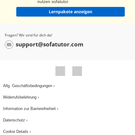
nutzen sofatutor
denen die Determiniertheit der Figuren bewiesen
Lernpakete anzeigen
wird. Bei diesen Entdeckungs- und
Enthüllungsdramen sind zunächst nur
Auswirkungen eines tragischen Vorfalls in der
Fragen? Wir sind für dich da!
Vergangenheit erkennbar. Die Ursache wird erst
support@sofatutor.com
im Verlauf der Handlung enthüllt. Die Dramen
behalten die traditionelle Form der Komödie oder
Tragödie bei, behandeln aber neue, bisher
tabuisierte Themen. Während keine Monologe
vorkommen, da dies nicht realitätsnah ist, sind
Allg. Geschäftsbedingungen ›
ausführliche Regieanweisungen obligatorisch.
Widerrufsbelehrung ›
So zum Beispiel in einem der wohl berühmtesten
deutschen Dramen des Naturalismus “Vor
Information zur Barrierefreiheit ›
Sonnenaufgang” von Gerhart Hauptmann: „FRAU
Datenschutz ›
KRAUSE erscheint, furchtbar aufgedonnert.
Cookie Details ›
Seide und kostbarer Schmuck. Haltung und