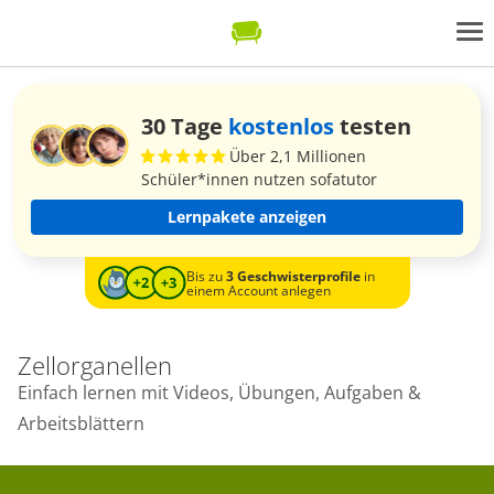
30 Tage
kostenlos
testen
Über 2,1 Millionen
Schüler*innen nutzen sofatutor
Lernpakete anzeigen
Bis zu
3 Geschwisterprofile
in
einem Account anlegen
Zellorganellen
Einfach lernen mit Videos, Übungen, Aufgaben &
Arbeitsblättern