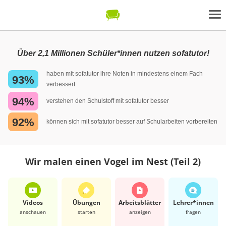
Über 2,1 Millionen Schüler*innen nutzen sofatutor!
haben mit sofatutor ihre Noten in mindestens einem Fach
93%
verbessert
94%
verstehen den Schulstoff mit sofatutor besser
92%
können sich mit sofatutor besser auf Schularbeiten vorbereiten
Wir malen einen Vogel im Nest (Teil 2)
Videos
Übungen
Arbeits­blätter
Lehrer*​innen
anschauen
starten
anzeigen
fragen