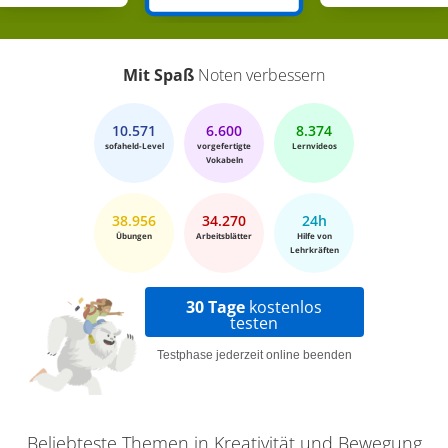
Mit Spaß
Noten verbessern
10.571
6.600
8.374
sofaheld-Level
vorgefertigte
Lernvideos
Vokabeln
38.956
34.270
24h
Übungen
Arbeitsblätter
Hilfe von
Lehrkräften
30 Tage
kostenlos
testen
Testphase jederzeit online beenden
Beliebteste Themen in Kreativität und Bewegung