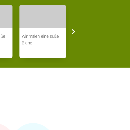
̈ße
Wir malen eine süße
Wir malen verrückte
Biene
Vögel