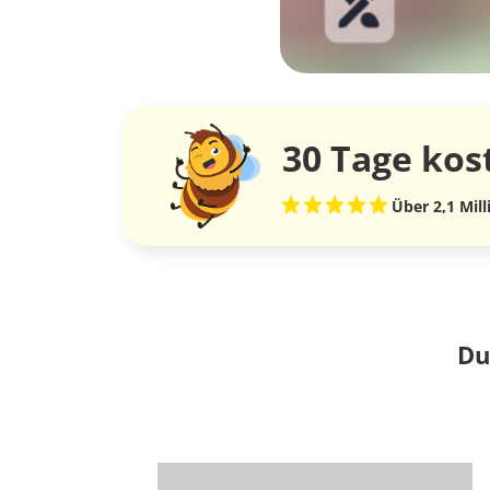
30 Tage
kos
Über 2,1 Mil
Du