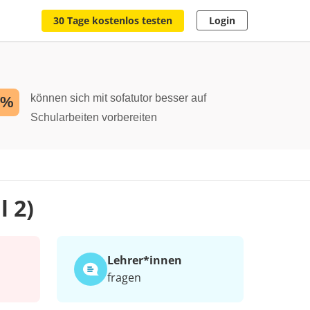
30 Tage kostenlos testen
Login
können sich mit sofatutor besser auf
2%
Schularbeiten vorbereiten
l 2)
Lehrer*​innen
fragen