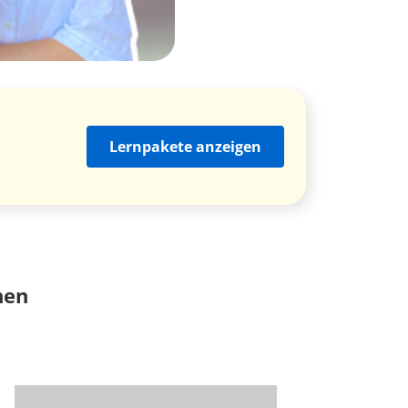
Lernpakete anzeigen
nen