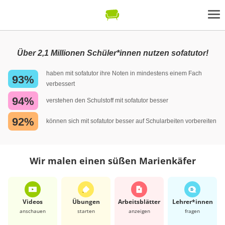
Über 2,1 Millionen Schüler*innen nutzen sofatutor!
haben mit sofatutor ihre Noten in mindestens einem Fach
93%
verbessert
94%
verstehen den Schulstoff mit sofatutor besser
92%
können sich mit sofatutor besser auf Schularbeiten vorbereiten
Wir malen einen süßen Marienkäfer
Videos
Übungen
Arbeits­blätter
Lehrer*​innen
anschauen
starten
anzeigen
fragen