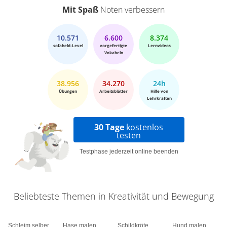
Mit Spaß
Noten verbessern
10.571
6.600
8.374
sofaheld-Level
vorgefertigte
Lernvideos
Vokabeln
38.956
34.270
24h
Übungen
Arbeitsblätter
Hilfe von
Lehrkräften
30 Tage
kostenlos
testen
Testphase jederzeit online beenden
Beliebteste Themen in Kreativität und Bewegung
Schleim selber
Hase malen
Schildkröte
Hund malen