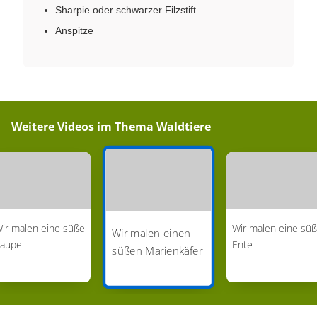
Sharpie oder schwarzer Filzstift
Anspitze
Weitere Videos im Thema
Waldtiere
ir malen eine süße
Wir malen eine sü
Wir malen einen
aupe
Ente
süßen Marienkäfer