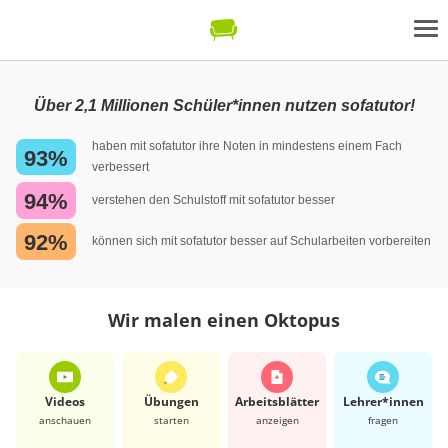
Über 2,1 Millionen Schüler*innen nutzen sofatutor!
haben mit sofatutor ihre Noten in mindestens einem Fach
93%
verbessert
94%
verstehen den Schulstoff mit sofatutor besser
92%
können sich mit sofatutor besser auf Schularbeiten vorbereiten
Wir malen einen Oktopus
Videos
Übungen
Arbeits­blätter
Lehrer*​innen
anschauen
starten
anzeigen
fragen