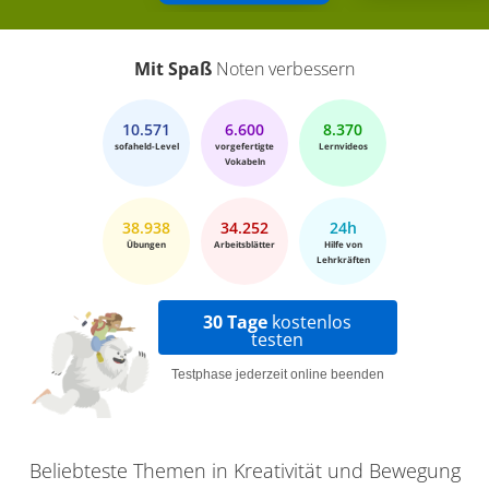
Mit Spaß
Noten verbessern
10.571
6.600
8.370
sofaheld-Level
vorgefertigte
Lernvideos
Vokabeln
38.938
34.252
24h
Übungen
Arbeitsblätter
Hilfe von
Lehrkräften
30 Tage
kostenlos
testen
Testphase jederzeit online beenden
Beliebteste Themen in Kreativität und Bewegung