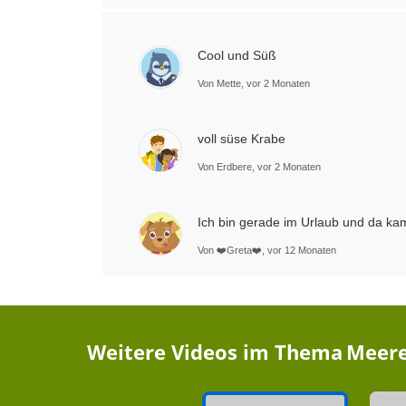
Cool und Süß
Von Mette, vor 2 Monaten
voll süse Krabe
Von Erdbere, vor 2 Monaten
Ich bin gerade im Urlaub und da kam
Von ❤️Greta❤️, vor 12 Monaten
Weitere Videos im Thema
Meere