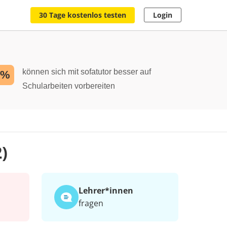
30 Tage kostenlos testen
Login
können sich mit sofatutor besser auf
2%
Schularbeiten vorbereiten
)
Lehrer*​innen
fragen