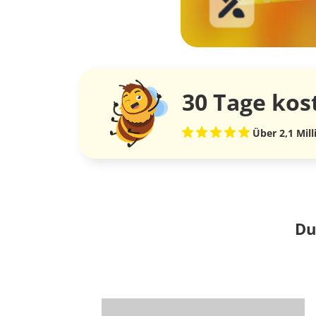
30 Tage
kos
Über 2,1 Mil
Du