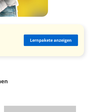
Lernpakete anzeigen
nen