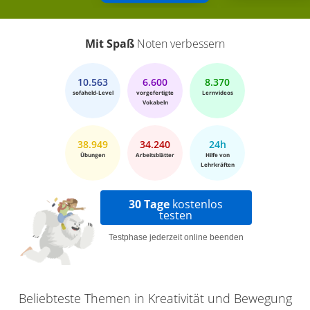
Mit Spaß
Noten verbessern
10.563
6.600
8.370
sofaheld-Level
vorgefertigte
Lernvideos
Vokabeln
38.949
34.240
24h
Übungen
Arbeitsblätter
Hilfe von
Lehrkräften
30 Tage
kostenlos
testen
Testphase jederzeit online beenden
Beliebteste Themen in Kreativität und Bewegung