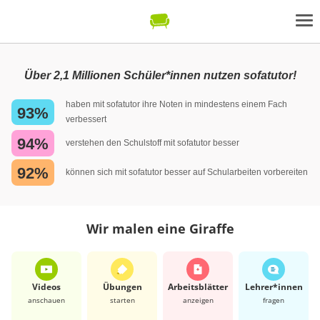
Über 2,1 Millionen Schüler*innen nutzen sofatutor!
haben mit sofatutor ihre Noten in mindestens einem Fach
93%
verbessert
94%
verstehen den Schulstoff mit sofatutor besser
92%
können sich mit sofatutor besser auf Schularbeiten vorbereiten
Wir malen eine Giraffe
Videos
Übungen
Arbeits­blätter
Lehrer*​innen
anschauen
starten
anzeigen
fragen