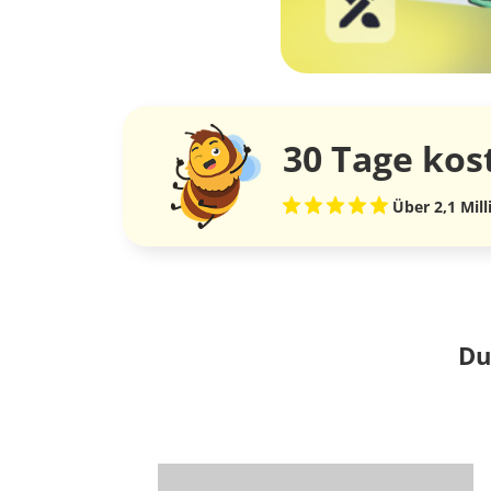
30 Tage
kos
Über 2,1 Mil
Du