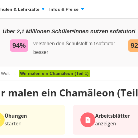
hulen & Lehrkräfte
Infos & Preise
Über 2,1 Millionen Schüler*innen nutzen sofatutor!
verstehen den Schulstoff mit sofatutor
94%
9
besser
r Welt
Wir malen ein Chamäleon (Teil 1)
r malen ein Chamäleon (Teil
Übungen
Arbeits­blätter
starten
anzeigen