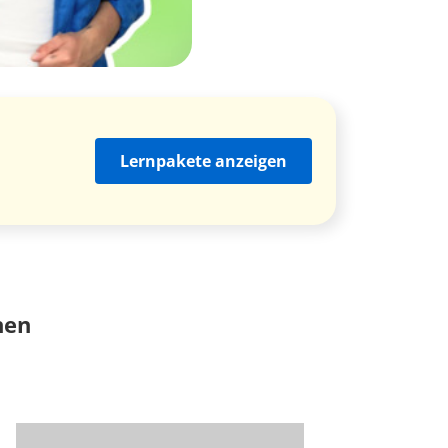
Lernpakete anzeigen
nen