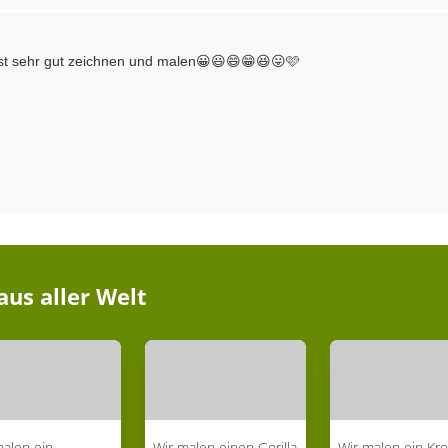
nnst sehr gut zeichnen und malen😀😃😄😁😆😛🩷
aus aller Welt
malen ein
Wir malen einen Gorilla
Wir malen ein Kro