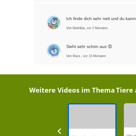
Ich finde dich sehr nett und du ka
Von Mathilda, vor 2 Monaten
Sieht sehr schön aus 😍
Von Mara , vor 10 Monaten
Weitere Videos im Thema
Tiere 
a
Wir malen einen Panda
Wir 