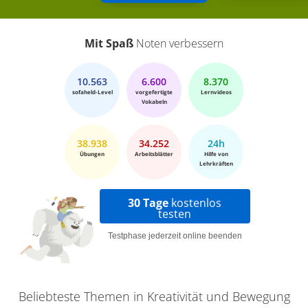
Mit Spaß
Noten verbessern
10.563
6.600
8.370
sofaheld-Level
vorgefertigte
Lernvideos
Vokabeln
38.938
34.252
24h
Übungen
Arbeitsblätter
Hilfe von
Lehrkräften
30 Tage
kostenlos
testen
Testphase jederzeit online beenden
Beliebteste Themen in Kreativität und Bewegung