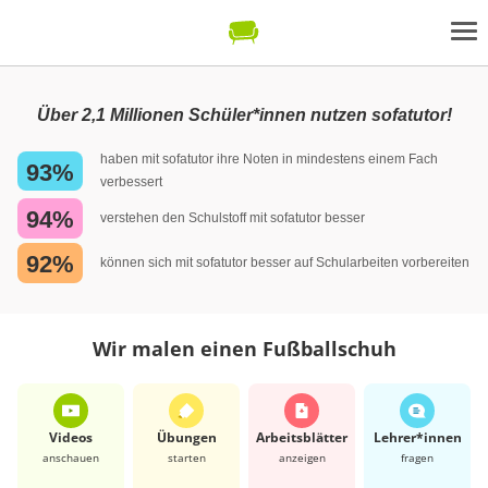
Über 2,1 Millionen Schüler*innen nutzen sofatutor!
haben mit sofatutor ihre Noten in mindestens einem Fach
93%
verbessert
94%
verstehen den Schulstoff mit sofatutor besser
92%
können sich mit sofatutor besser auf Schularbeiten vorbereiten
Wir malen einen Fußballschuh
Videos
Übungen
Arbeits­blätter
Lehrer*​innen
anschauen
starten
anzeigen
fragen