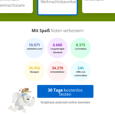
Weihnachtsbaumkarte
eihnachtskarte
Mit Spaß
Noten verbessern
10.571
6.600
8.375
sofaheld-Level
vorgefertigte
Lernvideos
Vokabeln
38.956
34.270
24h
Übungen
Arbeitsblätter
Hilfe von
Lehrkräften
30 Tage
kostenlos
testen
Testphase jederzeit online beenden