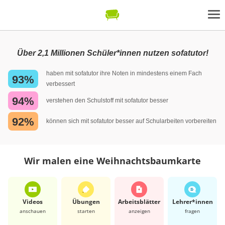
Über 2,1 Millionen Schüler*innen nutzen sofatutor!
haben mit sofatutor ihre Noten in mindestens einem Fach
93%
verbessert
94%
verstehen den Schulstoff mit sofatutor besser
92%
können sich mit sofatutor besser auf Schularbeiten vorbereiten
Wir malen eine Weihnachtsbaumkarte
Videos
Übungen
Arbeits­blätter
Lehrer*​innen
anschauen
starten
anzeigen
fragen