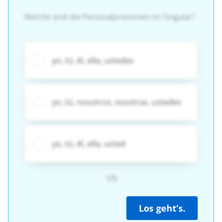
Welche sind die Personalpronomen im Singular?
yo, tú, él, ella, ustedes
yo, tú, nosotros, vosotras, ustedes
yo, tú, él, ella, usted
1/5
Los geht’s.