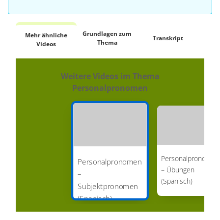
Grundlagen zum
Mehr ähnliche
Transkript
2 K
Thema
Videos
Weitere Videos im Thema
Personalpronomen
Personalpronomen
Personalpronomen
– Übungen
–
(Spanisch)
Subjektpronomen
(Spanisch)