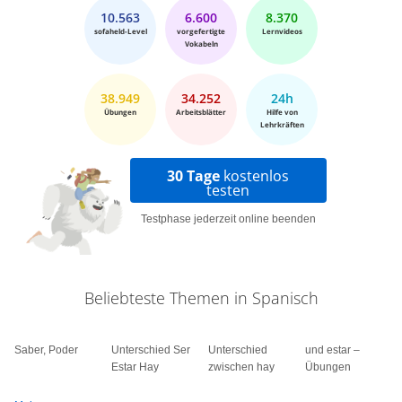
10.563
6.600
8.370
sofaheld-Level
vorgefertigte
Lernvideos
Vokabeln
38.949
34.252
24h
Übungen
Arbeitsblätter
Hilfe von
Lehrkräften
30 Tage
kostenlos
testen
Testphase jederzeit online beenden
Beliebteste Themen in Spanisch
Saber, Poder
Unterschied Ser
Unterschied
und estar –
Estar Hay
zwischen hay
Übungen