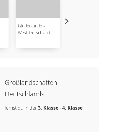
Länderkunde –
Länderkunde –
Lände
Westdeutschland
Norddeutschland
Südde
Großlandschaften
Deutschlands
lernst du in der
3. Klasse
-
4. Klasse