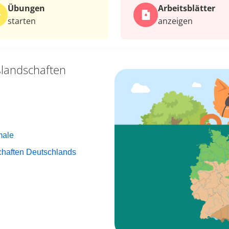
Übungen
Arbeits­blätter
starten
anzeigen
landschaften
male
chaften Deutschlands