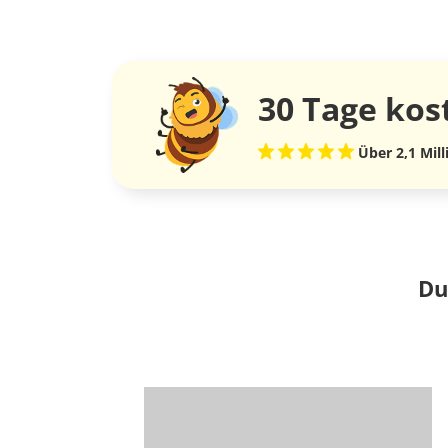
30 Tage
kos
Über 2,1 Mil
Du