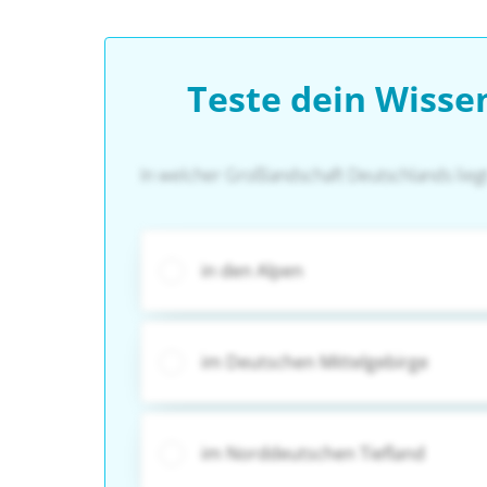
Teste dein Wiss
In welcher Großlandschaft Deutschlands lieg
in den Alpen
im Deutschen Mittelgebirge
im Norddeutschen Tiefland