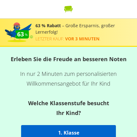
63 % Rabatt
– Große Ersparnis, großer
Lernerfolg!
63
LETZTER KAUF:
VOR 3 MINUTEN
.
Erleben Sie die Freude an besseren Noten
In nur 2 Minuten zum personalisierten
Willkommensangebot für Ihr Kind
Welche Klassenstufe besucht
Ihr Kind?
1. Klasse