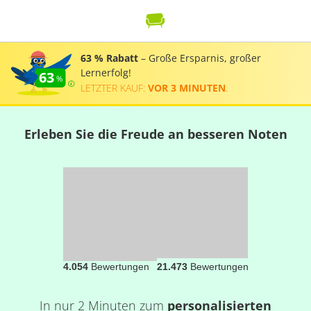
63 % Rabatt
– Große Ersparnis, großer
Lernerfolg!
63
LETZTER KAUF:
VOR 3 MINUTEN
.
Erleben Sie die Freude an besseren Noten
4.054
Bewertungen
21.473
Bewertungen
In nur 2 Minuten zum
personalisierten