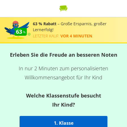
63 % Rabatt
– Große Ersparnis, großer
Lernerfolg!
63
LETZTER KAUF:
VOR 4 MINUTEN
.
Erleben Sie die Freude an besseren Noten
In nur 2 Minuten zum personalisierten
Willkommensangebot für Ihr Kind
Welche Klassenstufe besucht
Ihr Kind?
1. Klasse