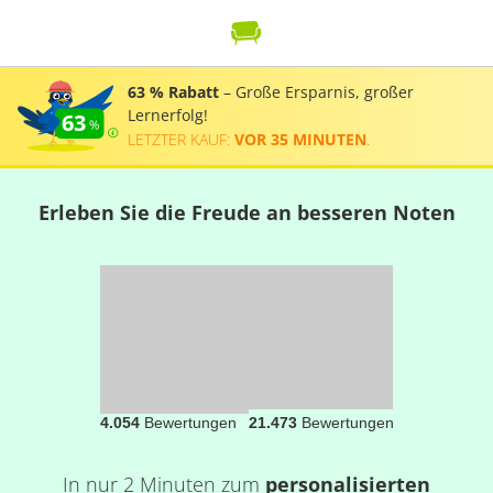
63 % Rabatt
– Große Ersparnis, großer
Lernerfolg!
63
LETZTER KAUF:
VOR 35 MINUTEN
.
Erleben Sie die Freude an besseren Noten
4.054
Bewertungen
21.473
Bewertungen
In nur 2 Minuten zum
personalisierten