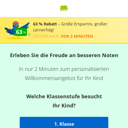
63 % Rabatt
– Große Ersparnis, großer
Lernerfolg!
63
LETZTER KAUF:
VOR 2 MINUTEN
.
Erleben Sie die Freude an besseren Noten
In nur 2 Minuten zum personalisierten
Willkommensangebot für Ihr Kind
Welche Klassenstufe besucht
Ihr Kind?
1. Klasse