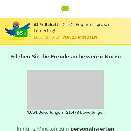
63 % Rabatt
– Große Ersparnis, großer
Lernerfolg!
63
LETZTER KAUF:
VOR 23 MINUTEN
.
Erleben Sie die Freude an besseren Noten
4.054
Bewertungen
21.473
Bewertungen
In nur 2 Minuten zum
personalisierten