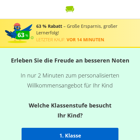
63 % Rabatt
– Große Ersparnis, großer
Lernerfolg!
63
LETZTER KAUF:
VOR 14 MINUTEN
.
Erleben Sie die Freude an besseren Noten
In nur 2 Minuten zum personalisierten
Willkommensangebot für Ihr Kind
Welche Klassenstufe besucht
Ihr Kind?
1. Klasse