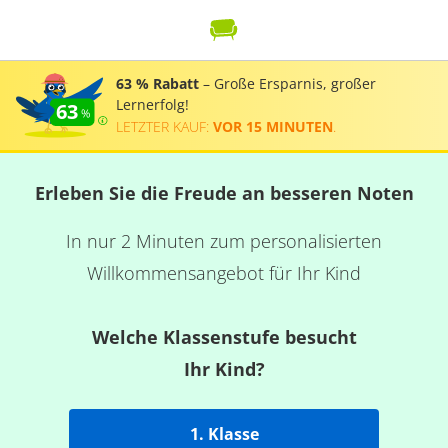
63 % Rabatt
– Große Ersparnis, großer
Lernerfolg!
63
LETZTER KAUF:
VOR 15 MINUTEN
.
Erleben Sie die Freude an besseren Noten
In nur 2 Minuten zum personalisierten
Willkommensangebot für Ihr Kind
Welche Klassenstufe besucht
Ihr Kind?
1. Klasse