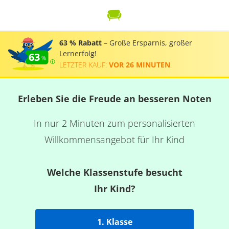
63 % Rabatt
– Große Ersparnis, großer
Lernerfolg!
63
LETZTER KAUF:
VOR 26 MINUTEN
.
Erleben Sie die Freude an besseren Noten
In nur 2 Minuten zum personalisierten
Willkommensangebot für Ihr Kind
Welche Klassenstufe besucht
Ihr Kind?
1. Klasse