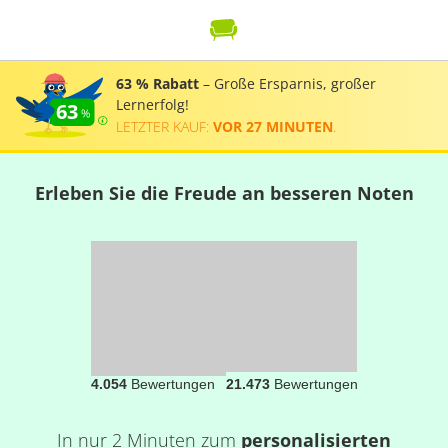
63 % Rabatt
– Große Ersparnis, großer
Lernerfolg!
63
LETZTER KAUF:
VOR 27 MINUTEN
.
Erleben Sie die Freude an besseren Noten
4.054
Bewertungen
21.473
Bewertungen
In nur 2 Minuten zum
personalisierten