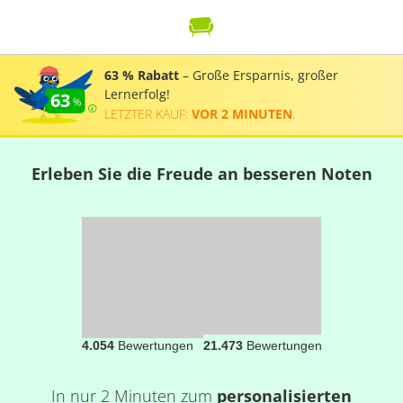
63 % Rabatt
– Große Ersparnis, großer
Lernerfolg!
63
LETZTER KAUF:
VOR 2 MINUTEN
.
Erleben Sie die Freude an besseren Noten
4.054
Bewertungen
21.473
Bewertungen
In nur 2 Minuten zum
personalisierten