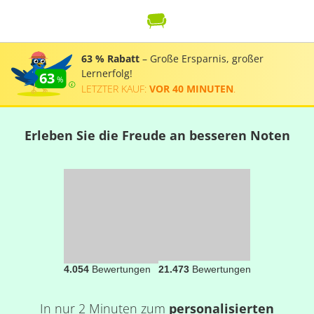
63 % Rabatt
– Große Ersparnis, großer
Lernerfolg!
63
LETZTER KAUF:
VOR 40 MINUTEN
.
Erleben Sie die Freude an besseren Noten
4.054
Bewertungen
21.473
Bewertungen
In nur 2 Minuten zum
personalisierten