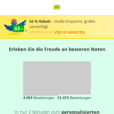
63 % Rabatt
– Große Ersparnis, großer
Lernerfolg!
63
LETZTER KAUF:
VOR 35 MINUTEN
.
Erleben Sie die Freude an besseren Noten
4.054
Bewertungen
21.473
Bewertungen
In nur 2 Minuten zum
personalisierten