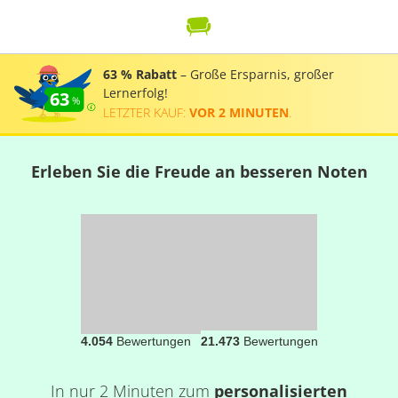
63 % Rabatt
– Große Ersparnis, großer
Lernerfolg!
63
LETZTER KAUF:
VOR 2 MINUTEN
.
Erleben Sie die Freude an besseren Noten
4.054
Bewertungen
21.473
Bewertungen
In nur 2 Minuten zum
personalisierten