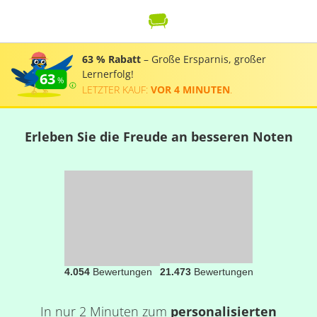
63 % Rabatt
– Große Ersparnis, großer
Lernerfolg!
63
LETZTER KAUF:
VOR 4 MINUTEN
.
Erleben Sie die Freude an besseren Noten
4.054
Bewertungen
21.473
Bewertungen
In nur 2 Minuten zum
personalisierten