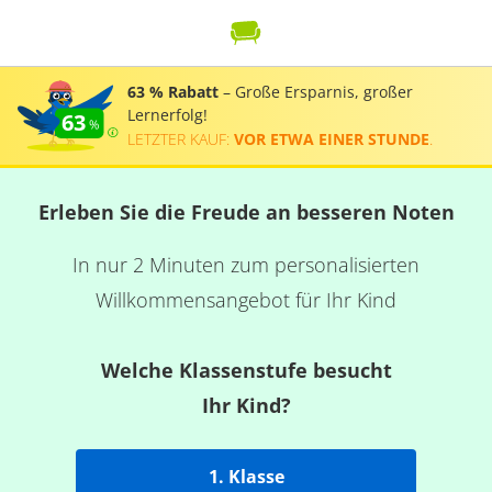
63 % Rabatt
– Große Ersparnis, großer
Lernerfolg!
63
LETZTER KAUF:
VOR ETWA EINER STUNDE
.
Erleben Sie die Freude an besseren Noten
In nur 2 Minuten zum personalisierten
Willkommensangebot für Ihr Kind
Welche Klassenstufe besucht
Ihr Kind?
1. Klasse