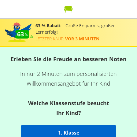
63 % Rabatt
– Große Ersparnis, großer
Lernerfolg!
63
LETZTER KAUF:
VOR 3 MINUTEN
.
Erleben Sie die Freude an besseren Noten
In nur 2 Minuten zum personalisierten
Willkommensangebot für Ihr Kind
Welche Klassenstufe besucht
Ihr Kind?
1. Klasse