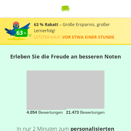
63 % Rabatt
– Große Ersparnis, großer
Lernerfolg!
63
LETZTER KAUF:
VOR ETWA EINER STUNDE
.
Erleben Sie die Freude an besseren Noten
4.054
Bewertungen
21.473
Bewertungen
In nur 2 Minuten zum
personalisierten