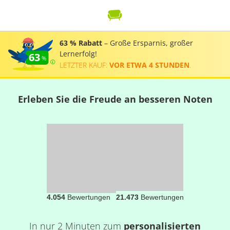
63 % Rabatt
– Große Ersparnis, großer
Lernerfolg!
63
LETZTER KAUF:
VOR ETWA 4 STUNDEN
.
Erleben Sie die Freude an besseren Noten
4.054
Bewertungen
21.473
Bewertungen
In nur 2 Minuten zum
personalisierten