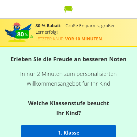
80 % Rabatt
– Große Ersparnis, großer
Lernerfolg!
80
LETZTER KAUF:
VOR 10 MINUTEN
.
Erleben Sie die Freude an besseren Noten
In nur 2 Minuten zum personalisierten
Willkommensangebot für Ihr Kind
Welche Klassenstufe besucht
Ihr Kind?
1. Klasse