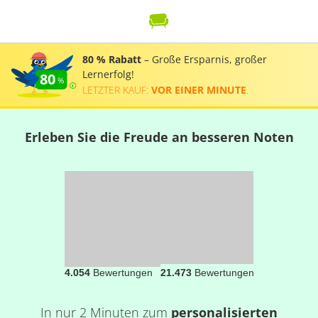
80 % Rabatt
– Große Ersparnis, großer
Lernerfolg!
80
LETZTER KAUF:
VOR EINER MINUTE
.
Erleben Sie die Freude an besseren Noten
4.054
Bewertungen
21.473
Bewertungen
In nur 2 Minuten zum
personalisierten