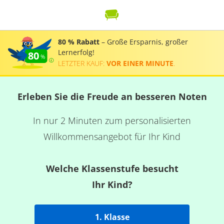
80 % Rabatt
– Große Ersparnis, großer
Lernerfolg!
80
LETZTER KAUF:
VOR EINER MINUTE
.
Erleben Sie die Freude an besseren Noten
In nur 2 Minuten zum personalisierten
Willkommensangebot für Ihr Kind
Welche Klassenstufe besucht
Ihr Kind?
1. Klasse