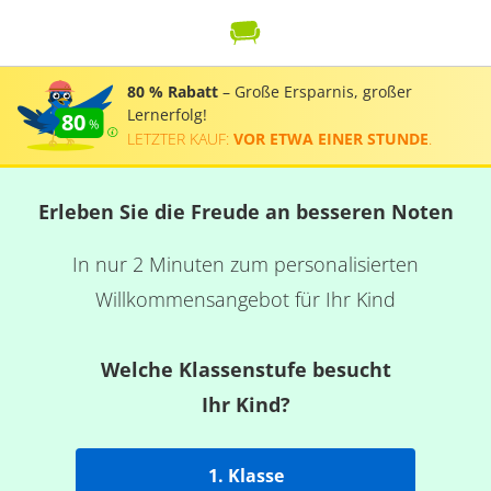
80 % Rabatt
– Große Ersparnis, großer
Lernerfolg!
80
LETZTER KAUF:
VOR ETWA EINER STUNDE
.
Erleben Sie die Freude an besseren Noten
In nur 2 Minuten zum personalisierten
Willkommensangebot für Ihr Kind
Welche Klassenstufe besucht
Ihr Kind?
1. Klasse