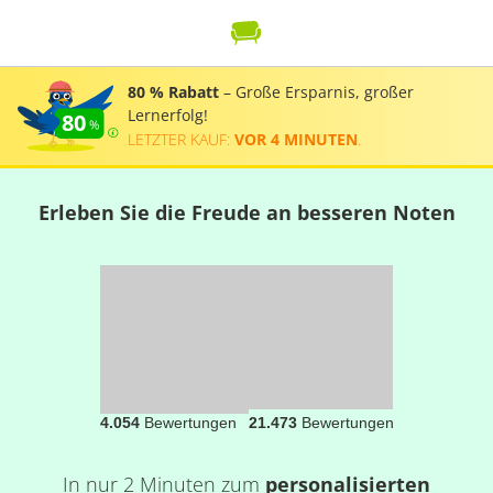
80 % Rabatt
– Große Ersparnis, großer
Lernerfolg!
80
LETZTER KAUF:
VOR 4 MINUTEN
.
Erleben Sie die Freude an besseren Noten
4.054
Bewertungen
21.473
Bewertungen
In nur 2 Minuten zum
personalisierten