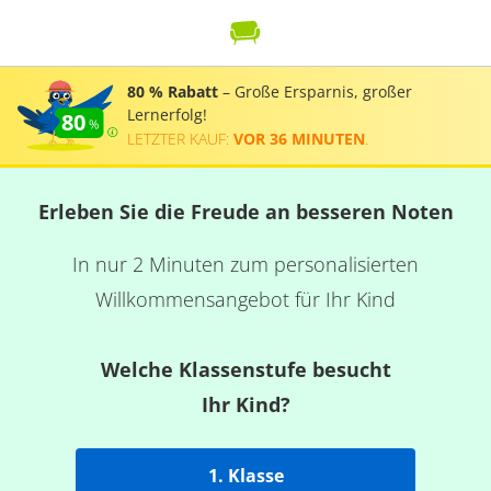
80 % Rabatt
– Große Ersparnis, großer
Lernerfolg!
80
LETZTER KAUF:
VOR 36 MINUTEN
.
Erleben Sie die Freude an besseren Noten
In nur 2 Minuten zum personalisierten
Willkommensangebot für Ihr Kind
Welche Klassenstufe besucht
Ihr Kind?
1. Klasse