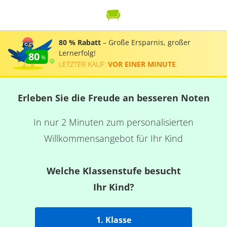
80 % Rabatt
– Große Ersparnis, großer
Lernerfolg!
80
LETZTER KAUF:
VOR EINER MINUTE
.
Erleben Sie die Freude an besseren Noten
In nur 2 Minuten zum personalisierten
Willkommensangebot für Ihr Kind
Welche Klassenstufe besucht
Ihr Kind?
1. Klasse