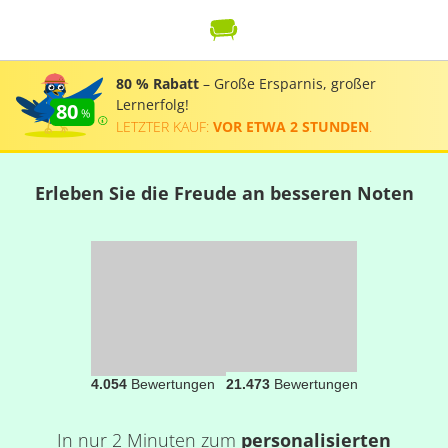
80 % Rabatt
– Große Ersparnis, großer
Lernerfolg!
80
LETZTER KAUF:
VOR ETWA 2 STUNDEN
.
Erleben Sie die Freude an besseren Noten
4.054
Bewertungen
21.473
Bewertungen
In nur 2 Minuten zum
personalisierten