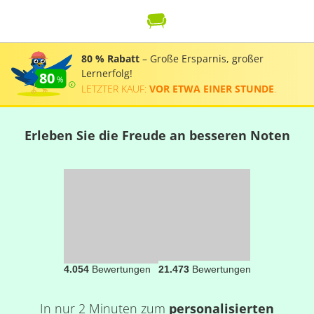
80 % Rabatt
– Große Ersparnis, großer
Lernerfolg!
80
LETZTER KAUF:
VOR ETWA EINER STUNDE
.
Erleben Sie die Freude an besseren Noten
4.054
Bewertungen
21.473
Bewertungen
In nur 2 Minuten zum
personalisierten