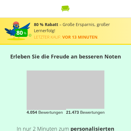
80 % Rabatt
– Große Ersparnis, großer
Lernerfolg!
80
LETZTER KAUF:
VOR 13 MINUTEN
.
Erleben Sie die Freude an besseren Noten
4.054
Bewertungen
21.473
Bewertungen
In nur 2 Minuten zum
personalisierten